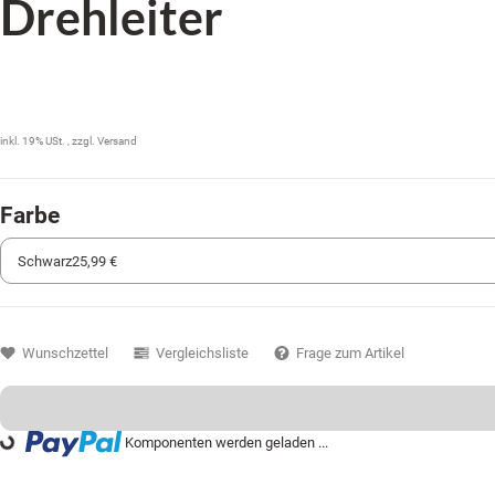
Drehleiter
25,99 €
inkl. 19% USt. , zzgl.
Versand
Farbe
Wunschzettel
Vergleichsliste
Frage zum Artikel
...
Komponenten werden geladen ...