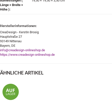
Abmessungen (
19,50 × 19,50 × 3,50 cm
Länge × Breite ×
Höhe )‍:
Herstellerinformationen:
CreaDesign - Kerstin Brosig
Hauptstraße 27
93149 Nittenau
Bayern, DE
info@creadesign-onlineshop.de
https://www.creadesign-onlineshop.de
ÄHNLICHE ARTIKEL