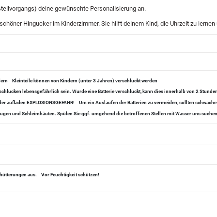
stellvorgangs) deine gewünschte Personalisierung an.
schöner Hingucker im Kinderzimmer. Sie hilft deinem Kind, die Uhrzeit zu lernen
dern
Kleinteile können von Kindern (unter 3 Jahren) verschluckt werden
chlucken lebensgefährlich sein. Wurde eine Batterie verschluckt, kann dies innerhalb von 2 Stund
 oder aufladen EXPLOSIONSGEFAHR!
Um ein Auslaufen der Batterien zu vermeiden, sollten schwache
, Augen und Schleimhäuten. Spülen Sie ggf. umgehend die betroffenen Stellen mit Wasser uns suchen 
chütterungen aus.
Vor Feuchtigkeit schützen!