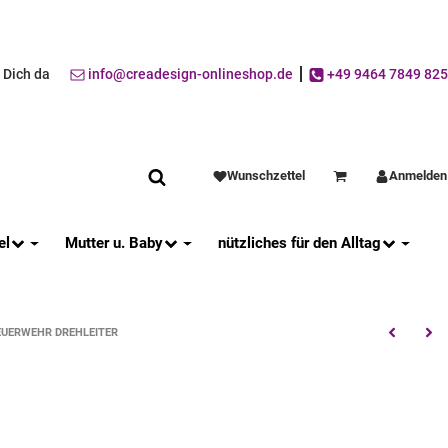
r Dich da
info@creadesign-onlineshop.de
+49 9464 7849 825
Wunschzettel
Anmelden
Warenkorb
el
Mutter u. Baby
nützliches für den Alltag
EUERWEHR DREHLEITER