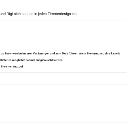
 und fügt sich nahtlos in jedes Zimmerdesign ein.
en zu Beschwerden inneren Verätzungen und zum Tode führen. Wenn Sie vermuten, eine Batterie
 Batterien möglichst schnell ausgetauscht werden.
Sie einen Arzt auf