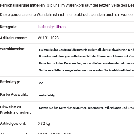
Personalisierung mitteilen:
Gib uns im Warenkorb (auf der letzten Seite des Be
Diese personalisierte Wanduhr ist nicht nur praktisch, sondern auch ein wunder
Produkteigenschaft
Wert
Kategorie:
laufruhige Uhren
Artikelnummer:
WU-31-1023
Warnhinweise‍:
Halten Sie das Gerät und die Batterie außerhalb der Reichweite von Kin
Batterien enthalten gesundheitsschädliche Säuren und können bei Vers
Batterien nicht ins Feuer werfen, kurzschließen, auseinandernehmen
Sollte eine Batterie ausgelaufen sein, vermeiden Sie Kontakt mit Haut
Batterietyp‍:
AA
Farbe Auswahl:‍:
mehrfarbig
Hinweise zu
Setzen Sie das Gerät nicht extremen Teperaturen, Vibrationen und Ers
Produktsicherheit‍:
Artikelgewicht‍:
0,32
kg