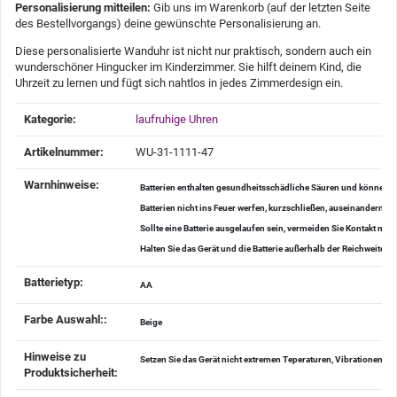
Personalisierung mitteilen:
Gib uns im Warenkorb (auf der letzten Seite
des Bestellvorgangs) deine gewünschte Personalisierung an.
Diese personalisierte Wanduhr ist nicht nur praktisch, sondern auch ein
wunderschöner Hingucker im Kinderzimmer. Sie hilft deinem Kind, die
Uhrzeit zu lernen und fügt sich nahtlos in jedes Zimmerdesign ein.
Produkteigenschaft
Wert
Kategorie:
laufruhige Uhren
Artikelnummer:
WU-31-1111-47
Warnhinweise‍:
Batterien enthalten gesundheitsschädliche Säuren und können be
Batterien nicht ins Feuer werfen, kurzschließen, auseinander
Sollte eine Batterie ausgelaufen sein, vermeiden Sie Kontakt mi
Halten Sie das Gerät und die Batterie außerhalb der Reichweite v
Batterietyp‍:
AA
Farbe Auswahl:‍:
Beige
Hinweise zu
Setzen Sie das Gerät nicht extremen Teperaturen, Vibrationen u
Produktsicherheit‍: