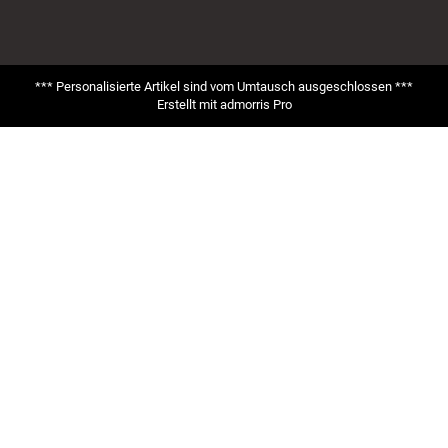
*** Personalisierte Artikel sind vom Umtausch ausgeschlossen ***
Erstellt mit
admorris Pro