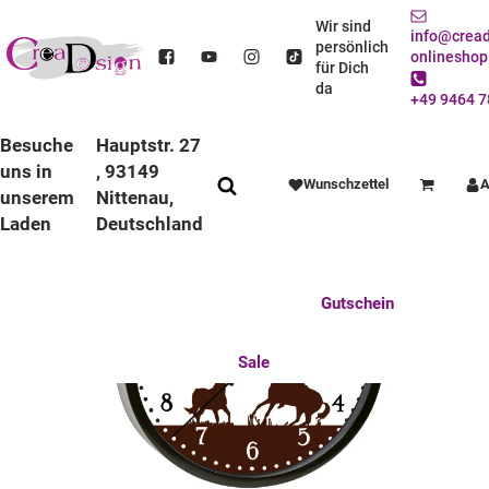
STARTSEITE
DEKO / SPIELWAREN
KINDERZIMMER
WANDUHREN
BUNTE RAHMEN
LAUFRUHIGE UHREN
Wir sind
info@cread
KINDER WANDUHR LAUFRUHIG MIT BUNTEN RAHMEN BLUMEN SCHWARZ PINK
persönlich
onlineshop
für Dich
da
+49 9464 7
Besuche
Hauptstr. 27
uns in
, 93149
Wunschzettel
A
Warenkorb
unserem
Nittenau,
Laden
Deutschland
Anlässe
Deko / Spielwaren
Essen / Trinken
Feste Feiern
Fotogeschenke
Gutschein
Mitbringsel
Mutter u. Baby
nützliches für den Alltag
Tierisch gut
Sale