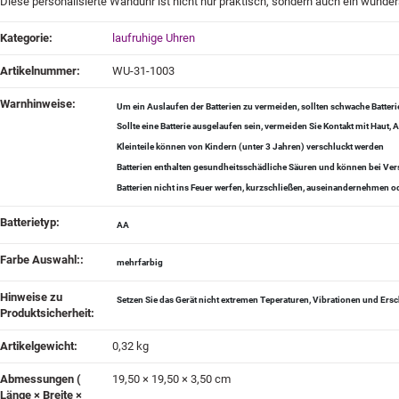
Diese personalisierte Wanduhr ist nicht nur praktisch, sondern auch ein wunder
Produkteigenschaft
Wert
Kategorie:
laufruhige Uhren
Artikelnummer:
WU-31-1003
Warnhinweise‍:
Um ein Auslaufen der Batterien zu vermeiden, sollten schwache Batter
Sollte eine Batterie ausgelaufen sein, vermeiden Sie Kontakt mit Haut
Kleinteile können von Kindern (unter 3 Jahren) verschluckt werden
Batterien enthalten gesundheitsschädliche Säuren und können bei Vers
Batterien nicht ins Feuer werfen, kurzschließen, auseinandernehmen
Batterietyp‍:
AA
Farbe Auswahl:‍:
mehrfarbig
Hinweise zu
Setzen Sie das Gerät nicht extremen Teperaturen, Vibrationen und Ers
Produktsicherheit‍:
Artikelgewicht‍:
0,32
kg
Abmessungen (
19,50 × 19,50 × 3,50 cm
Länge × Breite ×