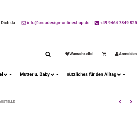
r Dich da
info@creadesign-onlineshop.de
+49 9464 7849 825
Wunschzettel
Anmelden
Warenkorb
el
Mutter u. Baby
nützliches für den Alltag
AUSTELLE