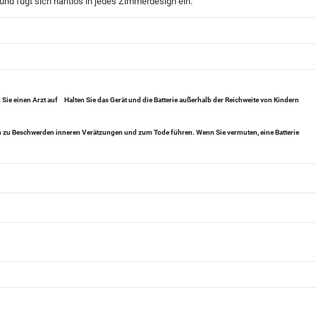
 und fügt sich nahtlos in jedes Zimmerdesign ein.
Sie einen Arzt auf
Halten Sie das Gerät und die Batterie außerhalb der Reichweite von Kindern
en zu Beschwerden inneren Verätzungen und zum Tode führen. Wenn Sie vermuten, eine Batterie