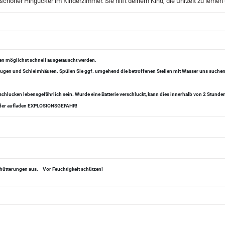
schöner Hingucker im Kinderzimmer. Sie hilft deinem Kind, die Uhrzeit zu lernen
ien möglichst schnell ausgetauscht werden.
, Augen und Schleimhäuten. Spülen Sie ggf. umgehend die betroffenen Stellen mit Wasser uns suchen 
chlucken lebensgefährlich sein. Wurde eine Batterie verschluckt, kann dies innerhalb von 2 Stund
 oder aufladen EXPLOSIONSGEFAHR!
chütterungen aus.
Vor Feuchtigkeit schützen!