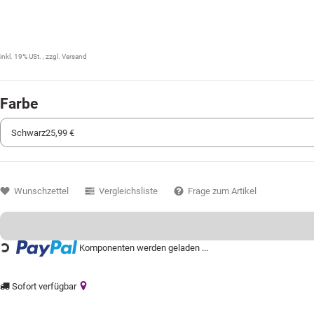
25,99 €
inkl. 19% USt. , zzgl.
Versand
Farbe
Wunschzettel
Vergleichsliste
Frage zum Artikel
Komponenten werden geladen ...
Loading...
Sofort verfügbar