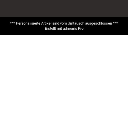
*** Personalisierte Artikel sind vom Umtausch ausgeschlossen ***
Erstellt mit
admorris Pro