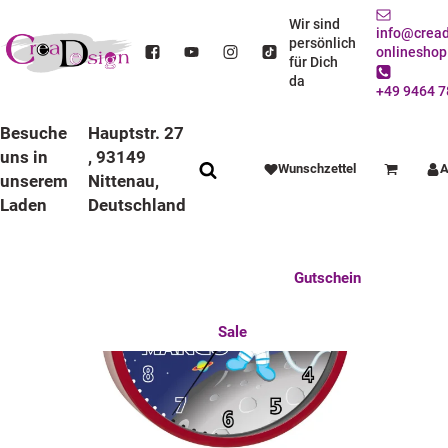
STARTSEITE
DEKO / SPIELWAREN
KINDERZIMMER
WANDUHREN
BUNTE RAHMEN
LAUFRUHIGE UHREN
Wir sind
info@cread
KINDER WANDUHR LAUFRUHIG MIT BUNTEN RAHMEN WELTALL
persönlich
onlineshop
für Dich
da
+49 9464 7
Besuche
Hauptstr. 27
uns in
, 93149
Wunschzettel
A
Warenkorb
unserem
Nittenau,
Laden
Deutschland
Anlässe
Deko / Spielwaren
Essen / Trinken
Feste Feiern
Fotogeschenke
Gutschein
Mitbringsel
Mutter u. Baby
nützliches für den Alltag
Tierisch gut
Sale