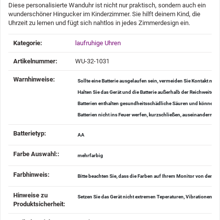
Diese personalisierte Wanduhr ist nicht nur praktisch, sondern auch ein
wunderschöner Hingucker im Kinderzimmer. Sie hilft deinem Kind, die
Uhrzeit zu lernen und fügt sich nahtlos in jedes Zimmerdesign ein.
Produkteigenschaft
Wert
Kategorie:
laufruhige Uhren
Artikelnummer:
WU-32-1031
Warnhinweise‍:
Sollte eine Batterie ausgelaufen sein, vermeiden Sie Kontakt mi
Halten Sie das Gerät und die Batterie außerhalb der Reichweite v
Batterien enthalten gesundheitsschädliche Säuren und können be
Batterien nicht ins Feuer werfen, kurzschließen, auseinander
Batterietyp‍:
AA
Farbe Auswahl:‍:
mehrfarbig
Farbhinweis‍:
Bitte beachten Sie, dass die Farben auf Ihrem Monitor von den 
Hinweise zu
Setzen Sie das Gerät nicht extremen Teperaturen, Vibrationen u
Produktsicherheit‍: