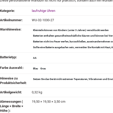
Diese personalisierte Wanduhr ist nicht nur praktisch, sondern auch ein wunder
Produkteigenschaft
Wert
Kategorie:
laufruhige Uhren
Artikelnummer:
WU-32-1030-27
Warnhinweise‍:
Kleinteile können von Kindern (unter 3 Jahren) verschluckt werden
Batterien enthalten gesundheitsschädliche Säuren und können bei Vers
Batterien nicht ins Feuer werfen, kurzschließen, auseinandernehmen
Sollte eine Batterie ausgelaufen sein, vermeiden Sie Kontakt mit Haut
Batterietyp‍:
AA
Farbe Auswahl:‍:
Blau
Grau
Hinweise zu
Setzen Sie das Gerät nicht extremen Teperaturen, Vibrationen und Ers
Produktsicherheit‍:
Artikelgewicht‍:
0,32
kg
Abmessungen (
19,50 × 19,50 × 3,50 cm
Länge × Breite ×
Höhe )‍: