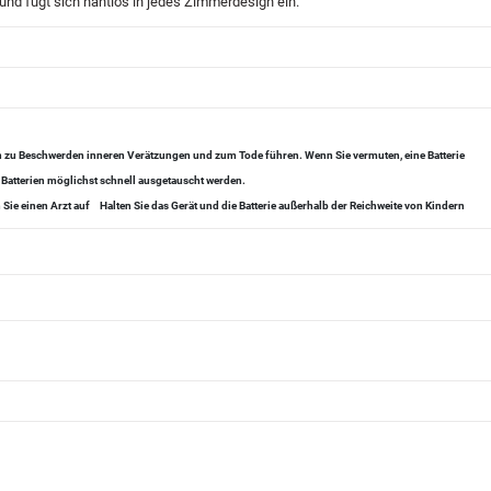
 und fügt sich nahtlos in jedes Zimmerdesign ein.
en zu Beschwerden inneren Verätzungen und zum Tode führen. Wenn Sie vermuten, eine Batterie
 Batterien möglichst schnell ausgetauscht werden.
Sie einen Arzt auf
Halten Sie das Gerät und die Batterie außerhalb der Reichweite von Kindern