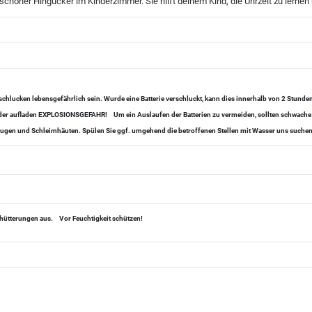
schöner Hingucker im Kinderzimmer. Sie hilft deinem Kind, die Uhrzeit zu lernen
chlucken lebensgefährlich sein. Wurde eine Batterie verschluckt, kann dies innerhalb von 2 Stund
 oder aufladen EXPLOSIONSGEFAHR!
Um ein Auslaufen der Batterien zu vermeiden, sollten schwache
, Augen und Schleimhäuten. Spülen Sie ggf. umgehend die betroffenen Stellen mit Wasser uns suchen 
chütterungen aus.
Vor Feuchtigkeit schützen!