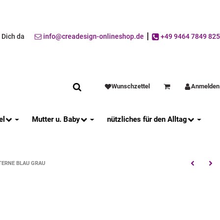
r Dich da
info@creadesign-onlineshop.de
+49 9464 7849 825
Wunschzettel
Anmelden
Warenkorb
el
Mutter u. Baby
nützliches für den Alltag
TERNE BLAU GRAU