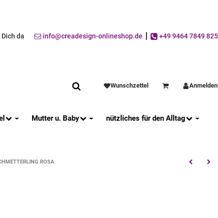
r Dich da
info@creadesign-onlineshop.de
+49 9464 7849 825
Wunschzettel
Anmelden
Warenkorb
el
Mutter u. Baby
nützliches für den Alltag
CHMETTERLING ROSA