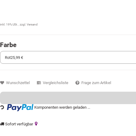
25,99 €
inkl. 19% USt. , zzgl.
Versand
Farbe
Wunschzettel
Vergleichsliste
Frage zum Artikel
ng...
Komponenten werden geladen ...
Sofort verfügbar