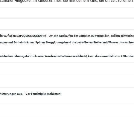
schöner Hingucker im Kinderzimmer. Sie hilft deinem Kind, die Uhrzeit zu lernen
 oder aufladen EXPLOSIONSGEFAHR!
Um ein Auslaufen der Batterien zu vermeiden, sollten schwache
, Augen und Schleimhäuten. Spülen Sie ggf. umgehend die betroffenen Stellen mit Wasser uns suchen 
chlucken lebensgefährlich sein. Wurde eine Batterie verschluckt, kann dies innerhalb von 2 Stund
chütterungen aus.
Vor Feuchtigkeit schützen!