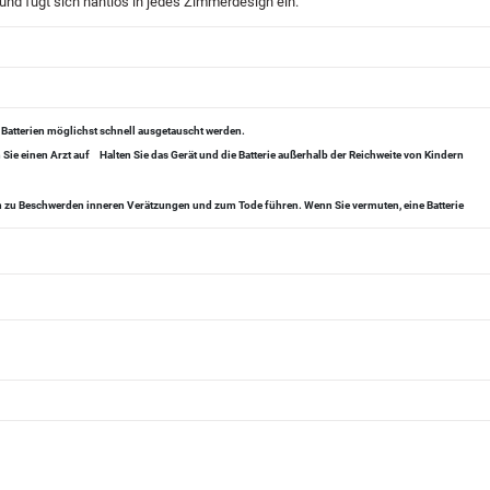
 und fügt sich nahtlos in jedes Zimmerdesign ein.
 Batterien möglichst schnell ausgetauscht werden.
Sie einen Arzt auf
Halten Sie das Gerät und die Batterie außerhalb der Reichweite von Kindern
en zu Beschwerden inneren Verätzungen und zum Tode führen. Wenn Sie vermuten, eine Batterie