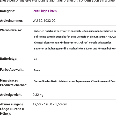
Diese personalisierte Wanduhr ist nicht nur praktisch, sondern auch ein wunder
Produkteigenschaft
Wert
Kategorie:
laufruhige Uhren
Artikelnummer:
WU-32-1032-02
Warnhinweise‍:
Batterien nicht ins Feuer werfen, kurzschließen, auseinandernehmen
Sollte eine Batterie ausgelaufen sein, vermeiden Sie Kontakt mit Haut
Kleinteile können von Kindern (unter 3 Jahren) verschluckt werden
Batterien enthalten gesundheitsschädliche Säuren und können bei Vers
Batterietyp‍:
AA
Farbe Auswahl:‍:
Rosa
Hinweise zu
Setzen Sie das Gerät nicht extremen Teperaturen, Vibrationen und Ers
Produktsicherheit‍:
Artikelgewicht‍:
0,32
kg
Abmessungen (
19,50 × 19,50 × 3,50 cm
Länge × Breite ×
Höhe )‍: