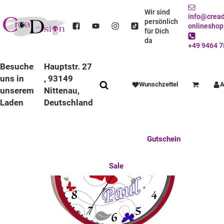
STARTSEITE
DEKO / SPIELWAREN
KINDERZIMMER
WANDUHREN
BUNTE RAHMEN
LAUFRUHIGE UHREN
Wir sind
info@cread
KINDER WANDUHR LAUFRUHIG MIT BUNTEN RAHMEN SCHMETTERLING BLAU GRAU
persönlich
onlineshop
ROT
für Dich
da
+49 9464 7
Besuche
Hauptstr. 27
uns in
, 93149
Wunschzettel
A
Warenkorb
unserem
Nittenau,
Laden
Deutschland
Anlässe
Deko / Spielwaren
Essen / Trinken
Feste Feiern
Fotogeschenke
Gutschein
Mitbringsel
Mutter u. Baby
nützliches für den Alltag
Tierisch gut
Sale