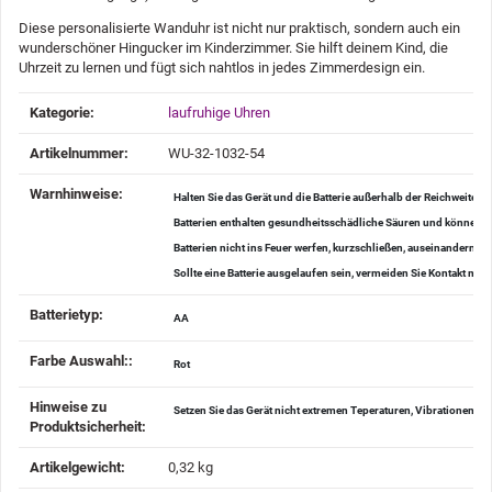
Diese personalisierte Wanduhr ist nicht nur praktisch, sondern auch ein
wunderschöner Hingucker im Kinderzimmer. Sie hilft deinem Kind, die
Uhrzeit zu lernen und fügt sich nahtlos in jedes Zimmerdesign ein.
Produkteigenschaft
Wert
Kategorie:
laufruhige Uhren
Artikelnummer:
WU-32-1032-54
Warnhinweise‍:
Halten Sie das Gerät und die Batterie außerhalb der Reichweite v
Batterien enthalten gesundheitsschädliche Säuren und können be
Batterien nicht ins Feuer werfen, kurzschließen, auseinander
Sollte eine Batterie ausgelaufen sein, vermeiden Sie Kontakt mi
Batterietyp‍:
AA
Farbe Auswahl:‍:
Rot
Hinweise zu
Setzen Sie das Gerät nicht extremen Teperaturen, Vibrationen u
Produktsicherheit‍:
Artikelgewicht‍:
0,32
kg