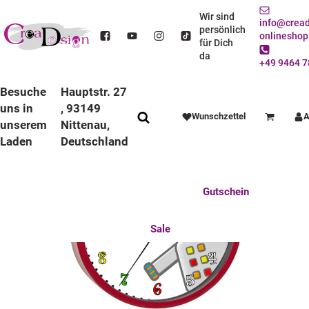
STARTSEITE
DEKO / SPIELWAREN
KINDERZIMMER
WANDUHREN
BUNTE RAHMEN
LAUFRUHIGE UHREN
Wir sind
info@cread
KINDER WANDUHR LAUFRUHIG MIT BUNTEN RAHMEN ROBOTER
persönlich
onlineshop
für Dich
da
+49 9464 7
Besuche
Hauptstr. 27
uns in
, 93149
Wunschzettel
A
Warenkorb
unserem
Nittenau,
Laden
Deutschland
Anlässe
Deko / Spielwaren
Essen / Trinken
Feste Feiern
Fotogeschenke
Gutschein
Mitbringsel
Mutter u. Baby
nützliches für den Alltag
Tierisch gut
Sale