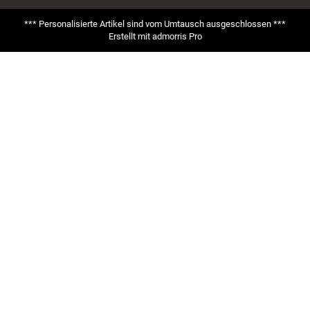
*** Personalisierte Artikel sind vom Umtausch ausgeschlossen ***
Erstellt mit
admorris Pro