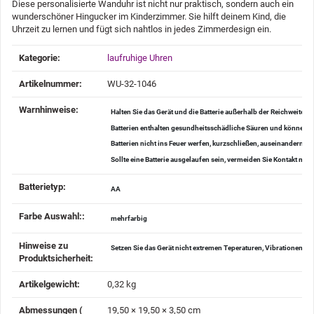
Diese personalisierte Wanduhr ist nicht nur praktisch, sondern auch ein
wunderschöner Hingucker im Kinderzimmer. Sie hilft deinem Kind, die
Uhrzeit zu lernen und fügt sich nahtlos in jedes Zimmerdesign ein.
Produkteigenschaft
Wert
Kategorie:
laufruhige Uhren
Artikelnummer:
WU-32-1046
Warnhinweise‍:
Halten Sie das Gerät und die Batterie außerhalb der Reichweite v
Batterien enthalten gesundheitsschädliche Säuren und können be
Batterien nicht ins Feuer werfen, kurzschließen, auseinander
Sollte eine Batterie ausgelaufen sein, vermeiden Sie Kontakt mi
Batterietyp‍:
AA
Farbe Auswahl:‍:
mehrfarbig
Hinweise zu
Setzen Sie das Gerät nicht extremen Teperaturen, Vibrationen u
Produktsicherheit‍:
Artikelgewicht‍:
0,32
kg
Abmessungen (
19,50 × 19,50 × 3,50 cm