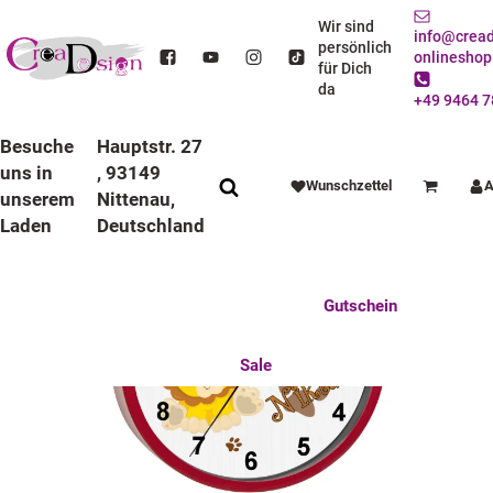
STARTSEITE
DEKO / SPIELWAREN
KINDERZIMMER
WANDUHREN
BUNTE RAHMEN
LAUFRUHIGE UHREN
Wir sind
info@cread
KINDER WANDUHR LAUFRUHIG MIT BUNTEN RAHMEN LÖWE
persönlich
onlineshop
für Dich
da
+49 9464 7
Besuche
Hauptstr. 27
uns in
, 93149
Wunschzettel
A
Warenkorb
unserem
Nittenau,
Laden
Deutschland
Anlässe
Deko / Spielwaren
Essen / Trinken
Feste Feiern
Fotogeschenke
Gutschein
Mitbringsel
Mutter u. Baby
nützliches für den Alltag
Tierisch gut
Sale