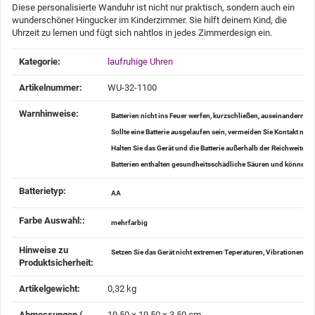
Diese personalisierte Wanduhr ist nicht nur praktisch, sondern auch ein
wunderschöner Hingucker im Kinderzimmer. Sie hilft deinem Kind, die
Uhrzeit zu lernen und fügt sich nahtlos in jedes Zimmerdesign ein.
Produkteigenschaft
Wert
Kategorie:
laufruhige Uhren
Artikelnummer:
WU-32-1100
Warnhinweise‍:
Batterien nicht ins Feuer werfen, kurzschließen, auseinander
Sollte eine Batterie ausgelaufen sein, vermeiden Sie Kontakt mi
Halten Sie das Gerät und die Batterie außerhalb der Reichweite v
Batterien enthalten gesundheitsschädliche Säuren und können be
Batterietyp‍:
AA
Farbe Auswahl:‍:
mehrfarbig
Hinweise zu
Setzen Sie das Gerät nicht extremen Teperaturen, Vibrationen u
Produktsicherheit‍:
Artikelgewicht‍:
0,32
kg
Abmessungen (
19,50 × 19,50 × 3,50 cm