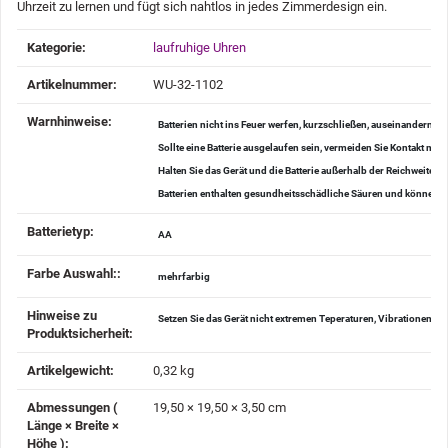
Uhrzeit zu lernen und fügt sich nahtlos in jedes Zimmerdesign ein.
Produkteigenschaft
Wert
Kategorie:
laufruhige Uhren
Artikelnummer:
WU-32-1102
Warnhinweise‍:
Batterien nicht ins Feuer werfen, kurzschließen, auseinander
Sollte eine Batterie ausgelaufen sein, vermeiden Sie Kontakt mi
Halten Sie das Gerät und die Batterie außerhalb der Reichweite v
Batterien enthalten gesundheitsschädliche Säuren und können be
Batterietyp‍:
AA
Farbe Auswahl:‍:
mehrfarbig
Hinweise zu
Setzen Sie das Gerät nicht extremen Teperaturen, Vibrationen u
Produktsicherheit‍:
Artikelgewicht‍:
0,32
kg
Abmessungen (
19,50 × 19,50 × 3,50 cm
Länge × Breite ×
Höhe )‍: