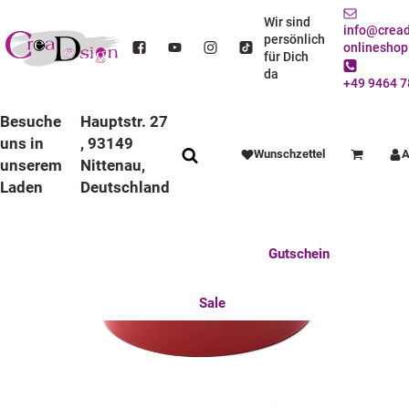
STARTSEITE
DEKO / SPIELWAREN
KINDERZIMMER
WANDUHREN
BUNTE RAHMEN
LAUFRUHIGE UHREN
Wir sind
info@cread
KINDER WANDUHR LAUFRUHIG MIT BUNTEN RAHMEN KINDERZEICHNUNG
persönlich
onlineshop
für Dich
da
+49 9464 7
Besuche
Hauptstr. 27
uns in
, 93149
Wunschzettel
A
Warenkorb
unserem
Nittenau,
Laden
Deutschland
Anlässe
Deko / Spielwaren
Essen / Trinken
Feste Feiern
Fotogeschenke
Gutschein
Mitbringsel
Mutter u. Baby
nützliches für den Alltag
Tierisch gut
Sale