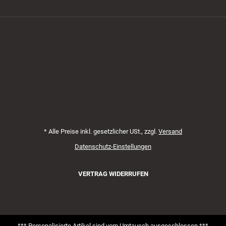
Zahlungsmethoden
*
Alle Preise inkl. gesetzlicher USt., zzgl.
Versand
Datenschutz-Einstellungen
VERTRAG WIDERRUFEN
*** Personalisierte Artikel sind vom Umtausch ausgeschlossen ***