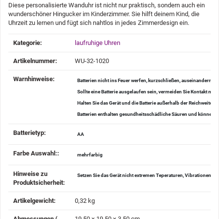
Diese personalisierte Wanduhr ist nicht nur praktisch, sondern auch ein
wunderschöner Hingucker im Kinderzimmer. Sie hilft deinem Kind, die
Uhrzeit zu lernen und fügt sich nahtlos in jedes Zimmerdesign ein.
Produkteigenschaft
Wert
Kategorie:
laufruhige Uhren
Artikelnummer:
WU-32-1020
Warnhinweise‍:
Batterien nicht ins Feuer werfen, kurzschließen, auseinander
Sollte eine Batterie ausgelaufen sein, vermeiden Sie Kontakt mi
Halten Sie das Gerät und die Batterie außerhalb der Reichweite v
Batterien enthalten gesundheitsschädliche Säuren und können be
Batterietyp‍:
AA
Farbe Auswahl:‍:
mehrfarbig
Hinweise zu
Setzen Sie das Gerät nicht extremen Teperaturen, Vibrationen u
Produktsicherheit‍:
Artikelgewicht‍:
0,32
kg
Abmessungen (
19,50 × 19,50 × 3,50 cm