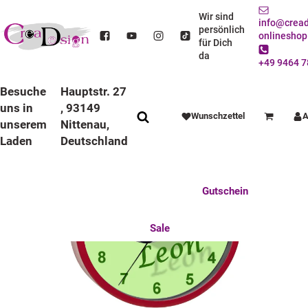
STARTSEITE
DEKO / SPIELWAREN
KINDERZIMMER
WANDUHREN
BUNTE RAHMEN
LAUFRUHIGE UHREN
Wir sind
info@cread
KINDER WANDUHR LAUFRUHIG MIT BUNTEN RAHMEN FUSSBALL 2
persönlich
onlineshop
für Dich
da
+49 9464 7
Besuche
Hauptstr. 27
uns in
, 93149
Wunschzettel
A
Warenkorb
unserem
Nittenau,
Laden
Deutschland
Anlässe
Deko / Spielwaren
Essen / Trinken
Feste Feiern
Fotogeschenke
Gutschein
Mitbringsel
Mutter u. Baby
nützliches für den Alltag
Tierisch gut
Sale