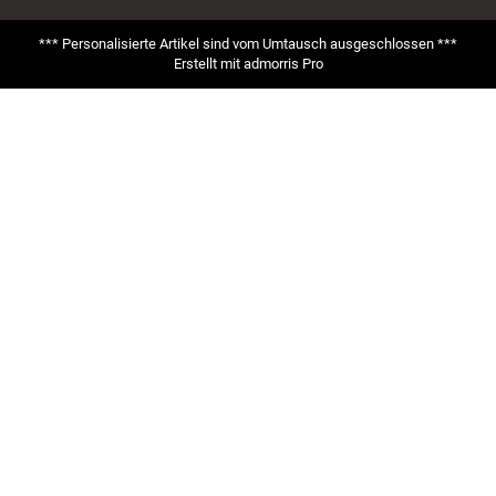
*** Personalisierte Artikel sind vom Umtausch ausgeschlossen ***
Erstellt mit
admorris Pro