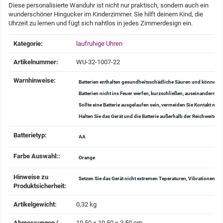
Diese personalisierte Wanduhr ist nicht nur praktisch, sondern auch ein
wunderschöner Hingucker im Kinderzimmer. Sie hilft deinem Kind, die
Uhrzeit zu lernen und fügt sich nahtlos in jedes Zimmerdesign ein.
Produkteigenschaft
Wert
Kategorie:
laufruhige Uhren
Artikelnummer:
WU-32-1007-22
Warnhinweise‍:
Batterien enthalten gesundheitsschädliche Säuren und können be
Batterien nicht ins Feuer werfen, kurzschließen, auseinander
Sollte eine Batterie ausgelaufen sein, vermeiden Sie Kontakt mi
Halten Sie das Gerät und die Batterie außerhalb der Reichweite v
Batterietyp‍:
AA
Farbe Auswahl:‍:
Orange
Hinweise zu
Setzen Sie das Gerät nicht extremen Teperaturen, Vibrationen u
Produktsicherheit‍:
Artikelgewicht‍:
0,32
kg
Abmessungen (
19,50 × 19,50 × 3,50 cm