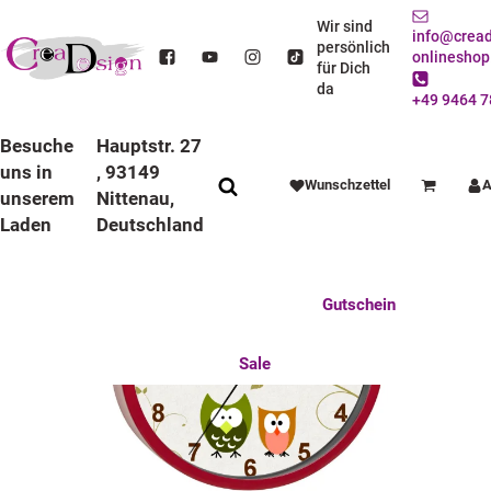
STARTSEITE
DEKO / SPIELWAREN
KINDERZIMMER
WANDUHREN
BUNTE RAHMEN
LAUFRUHIGE UHREN
Wir sind
info@cread
KINDER WANDUHR LAUFRUHIG MIT BUNTEN RAHMEN EULE GRÜN ORANGE
persönlich
onlineshop
für Dich
da
+49 9464 7
Besuche
Hauptstr. 27
uns in
, 93149
Wunschzettel
A
Warenkorb
unserem
Nittenau,
Laden
Deutschland
Anlässe
Deko / Spielwaren
Essen / Trinken
Feste Feiern
Fotogeschenke
Gutschein
Mitbringsel
Mutter u. Baby
nützliches für den Alltag
Tierisch gut
Sale