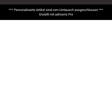
*** Personalisierte Artikel sind vom Umtausch ausgeschlossen ***
Erstellt mit
admorris Pro