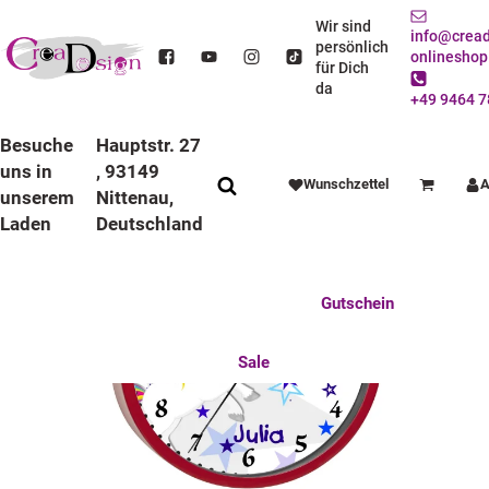
STARTSEITE
DEKO / SPIELWAREN
KINDERZIMMER
WANDUHREN
BUNTE RAHMEN
LAUFRUHIGE UHREN
Wir sind
info@cread
KINDER WANDUHR LAUFRUHIG MIT BUNTEN RAHMEN EINHORN STERNE BLAU
persönlich
onlineshop
für Dich
da
+49 9464 7
Besuche
Hauptstr. 27
uns in
, 93149
Wunschzettel
A
Warenkorb
unserem
Nittenau,
Laden
Deutschland
Anlässe
Deko / Spielwaren
Essen / Trinken
Feste Feiern
Fotogeschenke
Gutschein
Mitbringsel
Mutter u. Baby
nützliches für den Alltag
Tierisch gut
Sale