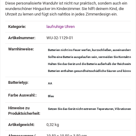
Diese personalisierte Wanduhr ist nicht nur praktisch, sondern auch ein
wunderschöner Hingucker im Kinderzimmer. Sie hilft deinem Kind, die
Uhrzeit zu lernen und fügt sich nahtlos in jedes Zimmerdesign ein.
Produkteigenschaft
Wert
Kategorie:
laufruhige Uhren
Artikelnummer:
WU-32-1129-01
Warnhinweise‍:
Batterien nicht ins Feuer werfen, kurzschließen, auseinander
Sollte eine Batterie ausgelaufen sein, vermeiden Sie Kontakt mi
Halten Sie das Gerät und die Batterie außerhalb der Reichweite v
Batterien enthalten gesundheitsschädliche Säuren und können be
Batterietyp‍:
AA
Farbe Auswahl:‍:
Blau
Hinweise zu
Setzen Sie das Gerät nicht extremen Teperaturen, Vibrationen u
Produktsicherheit‍:
Artikelgewicht‍:
0,32
kg
Abmessungen (
19,50 × 19,50 × 3,50 cm