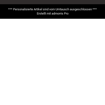
*** Personalisierte Artikel sind vom Umtausch ausgeschlossen ***
Erstellt mit
admorris Pro