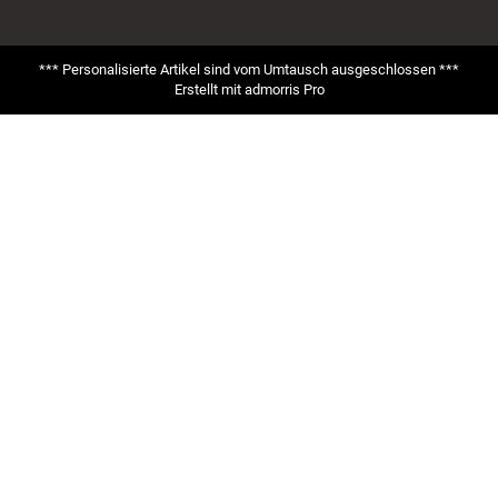
*** Personalisierte Artikel sind vom Umtausch ausgeschlossen ***
Erstellt mit
admorris Pro