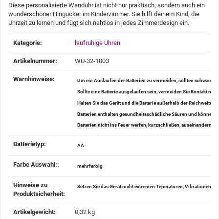
Diese personalisierte Wanduhr ist nicht nur praktisch, sondern auch ein
wunderschöner Hingucker im Kinderzimmer. Sie hilft deinem Kind, die
Uhrzeit zu lernen und fügt sich nahtlos in jedes Zimmerdesign ein.
Produkteigenschaft
Wert
Kategorie:
laufruhige Uhren
Artikelnummer:
WU-32-1003
Warnhinweise‍:
Um ein Auslaufen der Batterien zu vermeiden, sollten schwache 
Sollte eine Batterie ausgelaufen sein, vermeiden Sie Kontakt mi
Halten Sie das Gerät und die Batterie außerhalb der Reichweite v
Batterien enthalten gesundheitsschädliche Säuren und können be
Batterien nicht ins Feuer werfen, kurzschließen, auseinander
Batterietyp‍:
AA
Farbe Auswahl:‍:
mehrfarbig
Hinweise zu
Setzen Sie das Gerät nicht extremen Teperaturen, Vibrationen u
Produktsicherheit‍:
Artikelgewicht‍:
0,32
kg