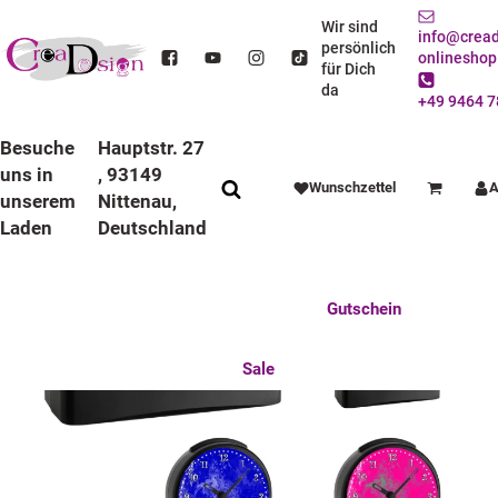
STARTSEITE
ANLÄSSE
EINSCHULUNG
FUNKWECKER
FUNKWECKER SCHWARZ
KINDER FUNKWECKER SCHWARZ TRAUM
Wir sind
info@cread
persönlich
onlineshop
für Dich
da
+49 9464 7
Besuche
Hauptstr. 27
uns in
, 93149
Wunschzettel
A
Warenkorb
unserem
Nittenau,
Laden
Deutschland
Anlässe
Deko / Spielwaren
Essen / Trinken
Feste Feiern
Fotogeschenke
Gutschein
Mitbringsel
Mutter u. Baby
nützliches für den Alltag
Tierisch gut
Sale