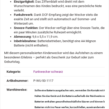
Einzigartigkeit:
Das Ziffernblatt wird direkt mit dem
Wunschnamen des Kindes bedruckt, was eine persönliche Note
verleiht.
Funkuhrwerk:
Dank DCF-Empfang zeigt der Wecker stets die
exakte Zeit an und stellt sich automatisch auf Sommer- und
Winterzeit um.
Snooze-Funktion:
Der Wecker verfügt über eine Snooze-Taste, die
ein paar Minuten zusätzliche Ruhezeit ermöglicht.
Abmessung:
9,6 x 5,5 x 11,9 cm.
Inbetriebnahme:
Batteriebetrieben, benötigt eine AA Mignon
Batterie (nicht enthalten).
Mit diesem personalisierten Kinderwecker wird das Aufstehen zu einem
besonderen Erlebnis – perfekt als Geschenk zur Geburt oder zum
Geburtstag.
Produkteigenschaft
Wert
Kategorie:
Funkwecker schwarz
Artikelnummer:
P-WU-50-1117
Warnhinweise‍:
Sollte eine Batterie ausgelaufen sein, vermeiden Sie Kontakt mit H
Halten Sie das Gerät und die Batterie außerhalb der Reichweite von K
Batterien enthalten gesundheitsschädliche Säuren und können bei V
Batterien nicht ins Feuer werfen, kurzschließen, auseinanderneh