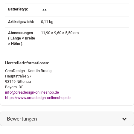
Batterietyp‍:
AA
Artikelgewicht‍:
0,11
kg
Abmessungen
11,90 × 9,60 × 5,50 cm
( Länge × Breite
× Höhe )‍:
Herstellerinformationen:
CreaDesign - Kerstin Brosig
Hauptstraße 27
93149 Nittenau
Bayern, DE
info@creadesign-onlineshop.de
https://www.creadesign-onlineshop.de
Bewertungen