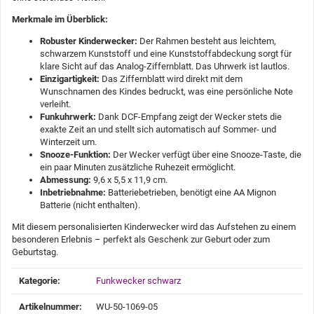
Merkmale im Überblick:
Robuster Kinderwecker:
Der Rahmen besteht aus leichtem,
schwarzem Kunststoff und eine Kunststoffabdeckung sorgt für
klare Sicht auf das Analog-Ziffernblatt. Das Uhrwerk ist lautlos.
Einzigartigkeit:
Das Ziffernblatt wird direkt mit dem
Wunschnamen des Kindes bedruckt, was eine persönliche Note
verleiht.
Funkuhrwerk:
Dank DCF-Empfang zeigt der Wecker stets die
exakte Zeit an und stellt sich automatisch auf Sommer- und
Winterzeit um.
Snooze-Funktion:
Der Wecker verfügt über eine Snooze-Taste, die
ein paar Minuten zusätzliche Ruhezeit ermöglicht.
Abmessung:
9,6 x 5,5 x 11,9 cm.
Inbetriebnahme:
Batteriebetrieben, benötigt eine AA Mignon
Batterie (nicht enthalten).
Mit diesem personalisierten Kinderwecker wird das Aufstehen zu einem
besonderen Erlebnis – perfekt als Geschenk zur Geburt oder zum
Geburtstag.
Produkteigenschaft
Wert
Kategorie:
Funkwecker schwarz
Artikelnummer:
WU-50-1069-05