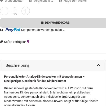
Wunschzettel
Vergleichsliste
Frage zum Artikel
Stk
IN DEN WARENKORB
Komponenten werden geladen ...
ading...
Sofort verfügbar
Beschreibung
Personalisierter Analog-Kinderwecker mit Wunschnamen –
Einzigartiges Geschenk für das Kinderzimmer
Dieser liebevoll gestaltete Kinderwecker wird auf Wunsch mit dem
Namen des Kindes personalisiert. Er ist nicht nur ein praktisches
Accessoire, sondern auch eine individuelle Ergänzung für das
Kinderzimmer. Mit seinem lautlosen Uhrwerk sorgt er für ruhige Nächte
ohne störendes Ticken.