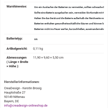
Warnhinweise‍:
Um ein Auslaufen der Batterien zu vermeiden, sollten schwache Batt
Sollte eine Batterie ausgelaufen sein, vermeiden Sie Kontakt mit H
Halten Sie das Gerät und die Batterie außerhalb der Reichweite von K
Batterien enthalten gesundheitsschädliche Säuren und können bei V
Batterien nicht ins Feuer werfen, kurzschließen, auseinanderneh
Batterietyp‍:
AA
Artikelgewicht‍:
0,11
kg
Abmessungen
11,90 × 9,60 × 5,50 cm
( Länge × Breite
× Höhe )‍:
Herstellerinformationen:
CreaDesign - Kerstin Brosig
Hauptstraße 27
93149 Nittenau
Bayern, DE
info@creadesign-onlineshop.de