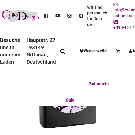
STARTSEITE
DEKO / SPIELWAREN
KINDERZIMMER
FUNKWECKER
FUNKWECKER SCHWARZ
KINDER FUNKWECKER SCHWARZ SCRAPBOOKING
Wir sind
info@cread
persönlich
onlineshop
für Dich
da
+49 9464 7
Besuche
Hauptstr. 27
uns in
, 93149
Wunschzettel
A
Warenkorb
unserem
Nittenau,
Laden
Deutschland
Anlässe
Deko / Spielwaren
Essen / Trinken
Feste Feiern
Fotogeschenke
Gutschein
Mitbringsel
Mutter u. Baby
nützliches für den Alltag
Tierisch gut
Sale