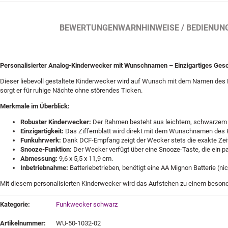
BESCHREIBUNG
BEWERTUNGEN
WARNHINWEISE / BEDIENUN
Personalisierter Analog-Kinderwecker mit Wunschnamen – Einzigartiges Ges
Dieser liebevoll gestaltete Kinderwecker wird auf Wunsch mit dem Namen des Kin
sorgt er für ruhige Nächte ohne störendes Ticken.
Merkmale im Überblick:
Robuster Kinderwecker:
Der Rahmen besteht aus leichtem, schwarzem Kun
Einzigartigkeit:
Das Ziffernblatt wird direkt mit dem Wunschnamen des Ki
Funkuhrwerk:
Dank DCF-Empfang zeigt der Wecker stets die exakte Zeit
Snooze-Funktion:
Der Wecker verfügt über eine Snooze-Taste, die ein pa
Abmessung:
9,6 x 5,5 x 11,9 cm.
Inbetriebnahme:
Batteriebetrieben, benötigt eine AA Mignon Batterie (nic
Mit diesem personalisierten Kinderwecker wird das Aufstehen zu einem besond
Produkteigenschaft
Wert
Kategorie:
Funkwecker schwarz
Artikelnummer:
WU-50-1032-02