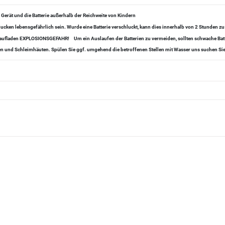
s Gerät und die Batterie außerhalb der Reichweite von Kindern
ucken lebensgefährlich sein. Wurde eine Batterie verschluckt, kann dies innerhalb von 2 Stunden 
er aufladen EXPLOSIONSGEFAHR!
Um ein Auslaufen der Batterien zu vermeiden, sollten schwache Ba
ugen und Schleimhäuten. Spülen Sie ggf. umgehend die betroffenen Stellen mit Wasser uns suchen Sie