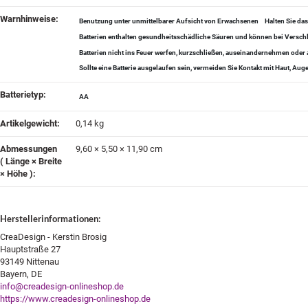
Warnhinweise‍:
Benutzung unter unmittelbarer Aufsicht von Erwachsenen
Halten Sie da
Batterien enthalten gesundheitsschädliche Säuren und können bei Verschl
Batterien nicht ins Feuer werfen, kurzschließen, auseinandernehmen od
Sollte eine Batterie ausgelaufen sein, vermeiden Sie Kontakt mit Haut, A
Batterietyp‍:
AA
Artikelgewicht‍:
0,14
kg
Abmessungen
9,60 × 5,50 × 11,90 cm
( Länge × Breite
× Höhe )‍:
Herstellerinformationen:
CreaDesign - Kerstin Brosig
Hauptstraße 27
93149 Nittenau
Bayern, DE
info@creadesign-onlineshop.de
https://www.creadesign-onlineshop.de