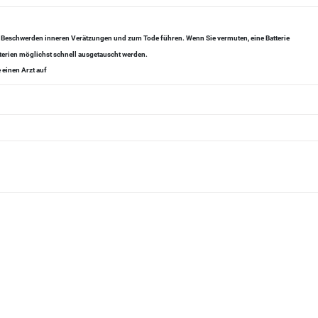
zu Beschwerden inneren Verätzungen und zum Tode führen. Wenn Sie vermuten, eine Batterie
tterien möglichst schnell ausgetauscht werden.
 einen Arzt auf