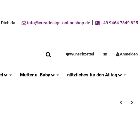
r Dich da
info@creadesign-onlineshop.de
+49 9464 7849 825
Wunschzettel
Anmelden
Warenkorb
el
Mutter u. Baby
nützliches für den Alltag