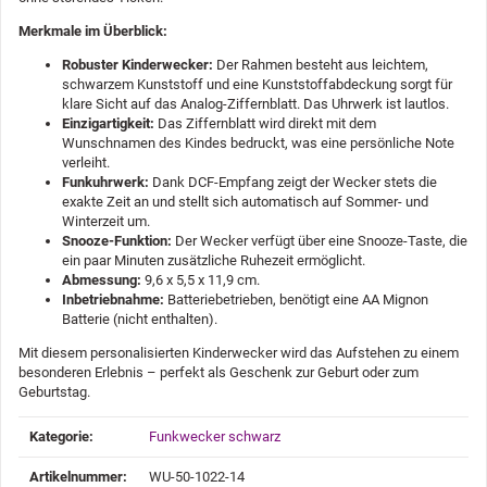
Merkmale im Überblick:
Robuster Kinderwecker:
Der Rahmen besteht aus leichtem,
schwarzem Kunststoff und eine Kunststoffabdeckung sorgt für
klare Sicht auf das Analog-Ziffernblatt. Das Uhrwerk ist lautlos.
Einzigartigkeit:
Das Ziffernblatt wird direkt mit dem
Wunschnamen des Kindes bedruckt, was eine persönliche Note
verleiht.
Funkuhrwerk:
Dank DCF-Empfang zeigt der Wecker stets die
exakte Zeit an und stellt sich automatisch auf Sommer- und
Winterzeit um.
Snooze-Funktion:
Der Wecker verfügt über eine Snooze-Taste, die
ein paar Minuten zusätzliche Ruhezeit ermöglicht.
Abmessung:
9,6 x 5,5 x 11,9 cm.
Inbetriebnahme:
Batteriebetrieben, benötigt eine AA Mignon
Batterie (nicht enthalten).
Mit diesem personalisierten Kinderwecker wird das Aufstehen zu einem
besonderen Erlebnis – perfekt als Geschenk zur Geburt oder zum
Geburtstag.
Produkteigenschaft
Wert
Kategorie:
Funkwecker schwarz
Artikelnummer:
WU-50-1022-14