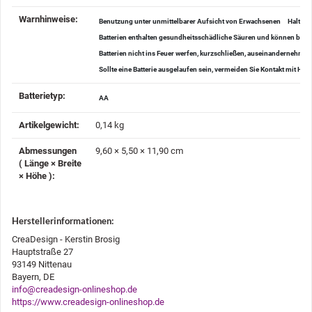
Warnhinweise‍:
Benutzung unter unmittelbarer Aufsicht von Erwachsenen
Halten 
Batterien enthalten gesundheitsschädliche Säuren und können bei V
Batterien nicht ins Feuer werfen, kurzschließen, auseinanderneh
Sollte eine Batterie ausgelaufen sein, vermeiden Sie Kontakt mit H
Batterietyp‍:
AA
Artikelgewicht‍:
0,14
kg
Abmessungen
9,60 × 5,50 × 11,90 cm
( Länge × Breite
× Höhe )‍:
Herstellerinformationen:
CreaDesign - Kerstin Brosig
Hauptstraße 27
93149 Nittenau
Bayern, DE
info@creadesign-onlineshop.de
https://www.creadesign-onlineshop.de