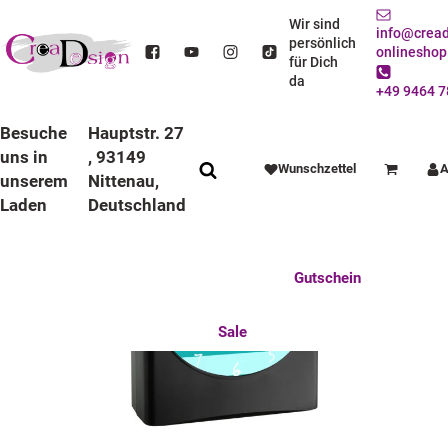
STARTSEITE
ANLÄSSE
EINSCHULUNG
FUNKWECKER
FUNKWECKER SCHWARZ
KINDER FUNKWECKER SCHWARZ MONSTER
Wir sind
info@cread
persönlich
onlineshop
für Dich
da
+49 9464 7
Besuche
Hauptstr. 27
uns in
, 93149
Wunschzettel
A
Warenkorb
unserem
Nittenau,
Laden
Deutschland
Anlässe
Deko / Spielwaren
Essen / Trinken
Feste Feiern
Fotogeschenke
Gutschein
Mitbringsel
Mutter u. Baby
nützliches für den Alltag
Tierisch gut
Sale