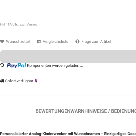
34,99 €
inkl. 19% USt. , zzgl.
Versand
Wunschzettel
Vergleichsliste
Frage zum Artikel
Loading...
Komponenten werden geladen ...
Sofort verfügbar
BESCHREIBUNG
BEWERTUNGEN
WARNHINWEISE / BEDIENUN
Personalisierter Analog-Kinderwecker mit Wunschnamen – Einzigartiges Ges