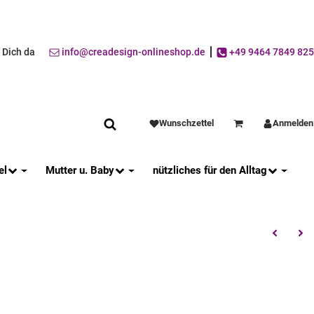
r Dich da
info@creadesign-onlineshop.de
+49 9464 7849 825
Wunschzettel
Anmelden
Warenkorb
el
Mutter u. Baby
nützliches für den Alltag