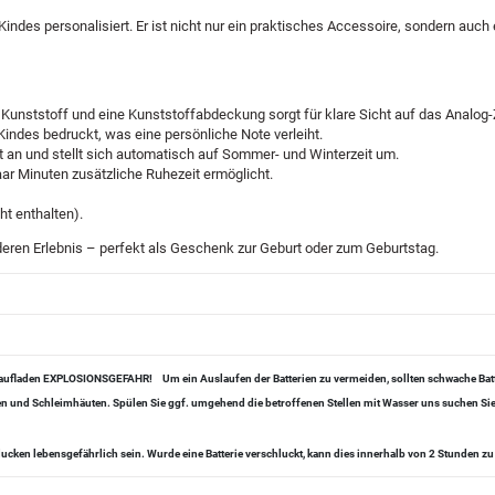
des personalisiert. Er ist nicht nur ein praktisches Accessoire, sondern auch 
ststoff und eine Kunststoffabdeckung sorgt für klare Sicht auf das Analog-Zif
ndes bedruckt, was eine persönliche Note verleiht.
 an und stellt sich automatisch auf Sommer- und Winterzeit um.
ar Minuten zusätzliche Ruhezeit ermöglicht.
ht enthalten).
eren Erlebnis – perfekt als Geschenk zur Geburt oder zum Geburtstag.
er aufladen EXPLOSIONSGEFAHR!
Um ein Auslaufen der Batterien zu vermeiden, sollten schwache Ba
ugen und Schleimhäuten. Spülen Sie ggf. umgehend die betroffenen Stellen mit Wasser uns suchen Sie
ucken lebensgefährlich sein. Wurde eine Batterie verschluckt, kann dies innerhalb von 2 Stunden 