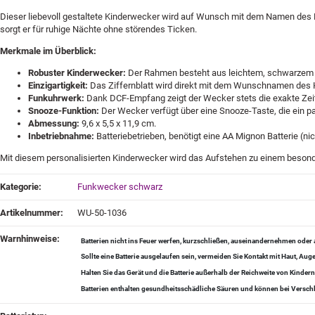
Dieser liebevoll gestaltete Kinderwecker wird auf Wunsch mit dem Namen des Kin
sorgt er für ruhige Nächte ohne störendes Ticken.
Merkmale im Überblick:
Robuster Kinderwecker:
Der Rahmen besteht aus leichtem, schwarzem Kun
Einzigartigkeit:
Das Ziffernblatt wird direkt mit dem Wunschnamen des Ki
Funkuhrwerk:
Dank DCF-Empfang zeigt der Wecker stets die exakte Zeit
Snooze-Funktion:
Der Wecker verfügt über eine Snooze-Taste, die ein pa
Abmessung:
9,6 x 5,5 x 11,9 cm.
Inbetriebnahme:
Batteriebetrieben, benötigt eine AA Mignon Batterie (nic
Mit diesem personalisierten Kinderwecker wird das Aufstehen zu einem besond
Produkteigenschaft
Wert
Kategorie:
Funkwecker schwarz
Artikelnummer:
WU-50-1036
Warnhinweise‍:
Batterien nicht ins Feuer werfen, kurzschließen, auseinandernehmen od
Sollte eine Batterie ausgelaufen sein, vermeiden Sie Kontakt mit Haut, A
Halten Sie das Gerät und die Batterie außerhalb der Reichweite von Kindern
Batterien enthalten gesundheitsschädliche Säuren und können bei Verschl