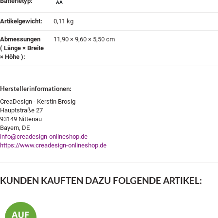
Batterietyp‍:
AA
Artikelgewicht‍:
0,11
kg
Abmessungen
11,90 × 9,60 × 5,50 cm
( Länge × Breite
× Höhe )‍:
Herstellerinformationen:
CreaDesign - Kerstin Brosig
Hauptstraße 27
93149 Nittenau
Bayern, DE
info@creadesign-onlineshop.de
https://www.creadesign-onlineshop.de
KUNDEN KAUFTEN DAZU FOLGENDE ARTIKEL: