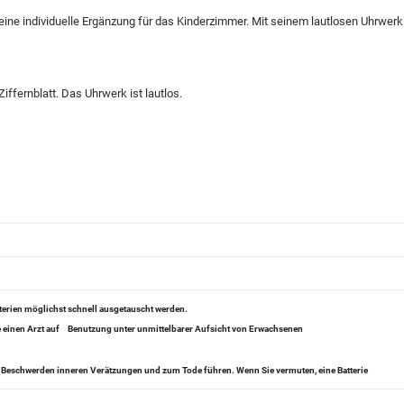
eine individuelle Ergänzung für das Kinderzimmer. Mit seinem lautlosen Uhrwerk
fernblatt. Das Uhrwerk ist lautlos.
tterien möglichst schnell ausgetauscht werden.
 einen Arzt auf
Benutzung unter unmittelbarer Aufsicht von Erwachsenen
zu Beschwerden inneren Verätzungen und zum Tode führen. Wenn Sie vermuten, eine Batterie