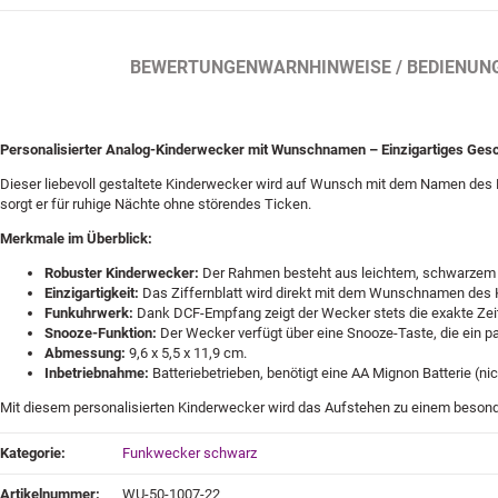
BESCHREIBUNG
BEWERTUNGEN
WARNHINWEISE / BEDIENUN
Personalisierter Analog-Kinderwecker mit Wunschnamen – Einzigartiges Ges
Dieser liebevoll gestaltete Kinderwecker wird auf Wunsch mit dem Namen des Kin
sorgt er für ruhige Nächte ohne störendes Ticken.
Merkmale im Überblick:
Robuster Kinderwecker:
Der Rahmen besteht aus leichtem, schwarzem Kun
Einzigartigkeit:
Das Ziffernblatt wird direkt mit dem Wunschnamen des Ki
Funkuhrwerk:
Dank DCF-Empfang zeigt der Wecker stets die exakte Zeit
Snooze-Funktion:
Der Wecker verfügt über eine Snooze-Taste, die ein pa
Abmessung:
9,6 x 5,5 x 11,9 cm.
Inbetriebnahme:
Batteriebetrieben, benötigt eine AA Mignon Batterie (nic
Mit diesem personalisierten Kinderwecker wird das Aufstehen zu einem besond
Produkteigenschaft
Wert
Kategorie:
Funkwecker schwarz
Artikelnummer:
WU-50-1007-22