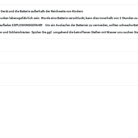
s Gerät und die Batterie außerhalb der Reichweite von Kindern
ucken lebensgefährlich sein. Wurde eine Batterie verschluckt, kann dies innerhalb von 2 Stunden 
er aufladen EXPLOSIONSGEFAHR!
Um ein Auslaufen der Batterien zu vermeiden, sollten schwache Ba
ugen und Schleimhäuten. Spülen Sie ggf. umgehend die betroffenen Stellen mit Wasser uns suchen Sie