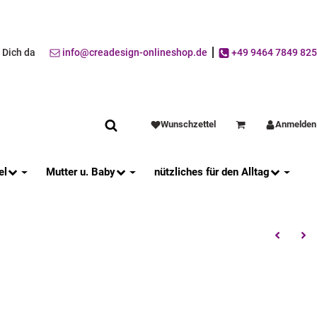
r Dich da
info@creadesign-onlineshop.de
+49 9464 7849 825
Wunschzettel
Anmelden
Warenkorb
el
Mutter u. Baby
nützliches für den Alltag