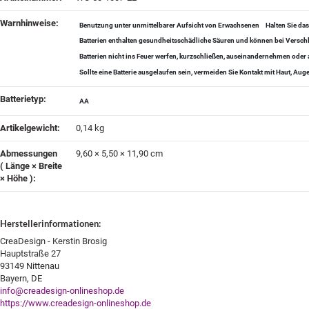
Warnhinweise‍:
Benutzung unter unmittelbarer Aufsicht von Erwachsenen
Halten Sie da
Batterien enthalten gesundheitsschädliche Säuren und können bei Verschl
Batterien nicht ins Feuer werfen, kurzschließen, auseinandernehmen od
Sollte eine Batterie ausgelaufen sein, vermeiden Sie Kontakt mit Haut, A
Batterietyp‍:
AA
Artikelgewicht‍:
0,14
kg
Abmessungen
9,60 × 5,50 × 11,90 cm
( Länge × Breite
× Höhe )‍:
Herstellerinformationen:
CreaDesign - Kerstin Brosig
Hauptstraße 27
93149 Nittenau
Bayern, DE
info@creadesign-onlineshop.de
https://www.creadesign-onlineshop.de