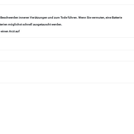
zu Beschwerden inneren Verätzungen und zum Tode führen. Wenn Sie vermuten, eine Batterie
tterien möglichst schnell ausgetauscht werden.
 einen Arzt auf