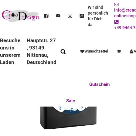
STARTSEITE
ANLÄSSE
EINSCHULUNG
FUNKWECKER
FUNKWECKER SCHWARZ
KINDER FUNKWECKER SCHWARZ EINHORN
Wir sind
info@cread
persönlich
onlineshop
für Dich
da
+49 9464 7
Besuche
Hauptstr. 27
uns in
, 93149
Wunschzettel
A
Warenkorb
unserem
Nittenau,
Laden
Deutschland
Anlässe
Deko / Spielwaren
Essen / Trinken
Feste Feiern
Fotogeschenke
Gutschein
Mitbringsel
Mutter u. Baby
nützliches für den Alltag
Tierisch gut
Sale