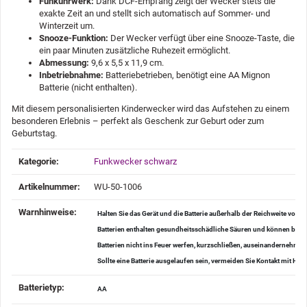
Funkuhrwerk:
Dank DCF-Empfang zeigt der Wecker stets die
exakte Zeit an und stellt sich automatisch auf Sommer- und
Winterzeit um.
Snooze-Funktion:
Der Wecker verfügt über eine Snooze-Taste, die
ein paar Minuten zusätzliche Ruhezeit ermöglicht.
Abmessung:
9,6 x 5,5 x 11,9 cm.
Inbetriebnahme:
Batteriebetrieben, benötigt eine AA Mignon
Batterie (nicht enthalten).
Mit diesem personalisierten Kinderwecker wird das Aufstehen zu einem
besonderen Erlebnis – perfekt als Geschenk zur Geburt oder zum
Geburtstag.
Produkteigenschaft
Wert
Kategorie:
Funkwecker schwarz
Artikelnummer:
WU-50-1006
Warnhinweise‍:
Halten Sie das Gerät und die Batterie außerhalb der Reichweite von K
Batterien enthalten gesundheitsschädliche Säuren und können bei V
Batterien nicht ins Feuer werfen, kurzschließen, auseinanderneh
Sollte eine Batterie ausgelaufen sein, vermeiden Sie Kontakt mit H
Batterietyp‍:
AA