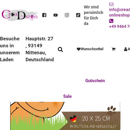
STARTSEITE
ESSEN / TRINKEN
FRÜHSTÜCKSBRETTCHEN
UNPERSONALISIERTE BRETTCHEN
Wir sind
info@cread
KINDER FRÜHSTÜCKSBRETTCHEN TEDDY, KUNSTSTOFF, 20 X 25 CM
persönlich
onlineshop
für Dich
da
+49 9464 7
Besuche
Hauptstr. 27
uns in
, 93149
Wunschzettel
A
Warenkorb
unserem
Nittenau,
Laden
Deutschland
Anlässe
Deko / Spielwaren
Essen / Trinken
Feste Feiern
Fotogeschenke
Gutschein
Mitbringsel
Mutter u. Baby
nützliches für den Alltag
Tierisch gut
Sale