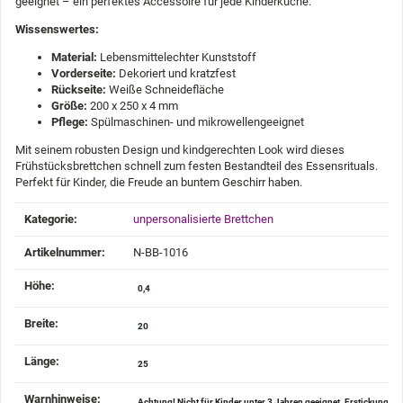
geeignet – ein perfektes Accessoire für jede Kinderküche.
Wissenswertes:
Material:
Lebensmittelechter Kunststoff
Vorderseite:
Dekoriert und kratzfest
Rückseite:
Weiße Schneidefläche
Größe:
200 x 250 x 4 mm
Pflege:
Spülmaschinen- und mikrowellengeeignet
Mit seinem robusten Design und kindgerechten Look wird dieses
Frühstücksbrettchen schnell zum festen Bestandteil des Essensrituals.
Perfekt für Kinder, die Freude an buntem Geschirr haben.
Produkteigenschaft
Wert
Kategorie:
unpersonalisierte Brettchen
Artikelnummer:
N-BB-1016
Höhe‍:
0,4
Breite‍:
20
Länge‍:
25
Warnhinweise‍:
Achtung! Nicht für Kinder unter 3 Jahren geeignet. Erstickungsge