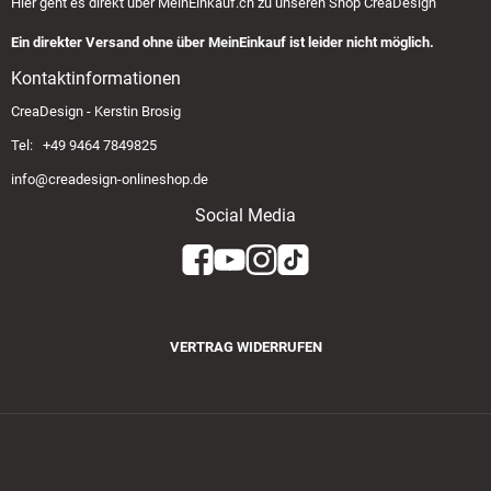
Hier geht es direkt über
MeinEinkauf.ch
zu unseren Shop CreaDesign
Ein direkter Versand ohne über MeinEinkauf ist leider nicht möglich.
Kontaktinformationen
CreaDesign - Kerstin Brosig
Tel: +49 9464 7849825
info@creadesign-onlineshop.de
Social Media
VERTRAG WIDERRUFEN
Zahlungsmethoden