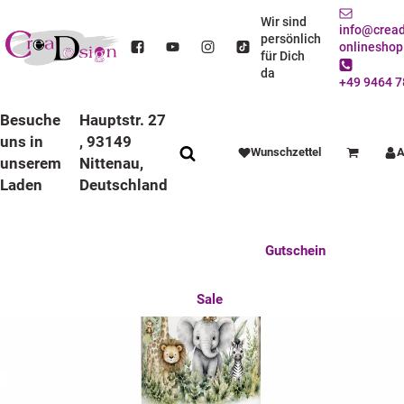
STARTSEITE
ANLÄSSE
GEBURTSTAG
GEBURTSTAGSKERZEN
GEBURTSTAGSKERZE SAFARI
Wir sind
info@cread
persönlich
onlineshop
für Dich
da
+49 9464 7
Besuche
Hauptstr. 27
uns in
, 93149
Wunschzettel
A
Warenkorb
unserem
Nittenau,
Laden
Deutschland
Anlässe
Deko / Spielwaren
Essen / Trinken
Feste Feiern
Fotogeschenke
Gutschein
Mitbringsel
Mutter u. Baby
nützliches für den Alltag
Tierisch gut
Sale